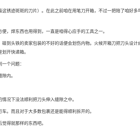
看这锈迹斑斑的刀片）。在此之前咱在用笔刀开箱，不过一把陪了咱好多
方便，焊东西也用得到，一直是咱得心应手的工具之一。
，碰到头铁的卖家包装的不好的话便会划伤内物。火候开箱刀把刀头设计
是划开快递箱。
到一个问题：
缝隙内。
的情况下没法顺利把刀头伸入缝隙之中。
行车。而且对于大多数包裹还是能得顺利拆开的。
后觉得就那样的东西吧。