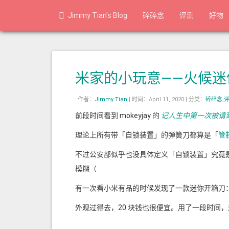
Jimmy Tian's Blog
碎碎念
评测
好物
米家的小玩意——火候迷
作者：
Jimmy Tian
|
时间：April 11, 2020 |
分类：
碎碎念
,
前段时间看到 mokeyjay 的
记人生中第一次被请
理论上所有带「自锁装置」的弹簧刀都算是「
管
不过公安部似乎也没具体定义「自锁装置」究竟
模糊（
有一次看小米有品的时候发现了一款迷你开箱刀
外观过得去，20 块钱也很便宜。用了一段时间