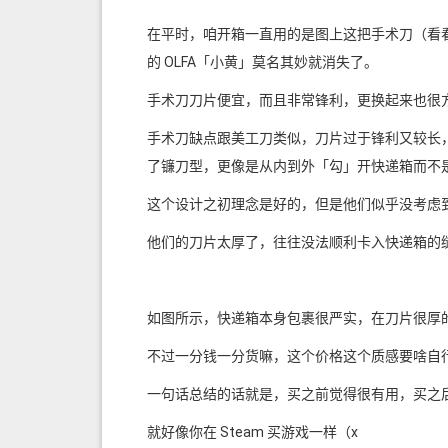
在平时，咱开箱一直用的是图上这把手术刀（看
的 OLFA「小黄」莫名其妙就消失了。
手术刀刀片便宜，而且非常锋利，更换起来也很
手术刀缺点跟美工刀类似，刀片过于锋利又较长
了镰刀型，更像是从内到外「勾」开快递箱而不
这个设计之初理念是好的，但是他们似乎没考虑
他们的刀片太厚了，往往没法顺利卡入快递箱的
如图所示，快递箱本身包裹很严实，在刀片很厚
不过一分钱一分货嘛，这个价格这个质感要啥自
一句话总结的话就是，买之前觉得很有用，买之
就好像你在 Steam 买游戏一样（x