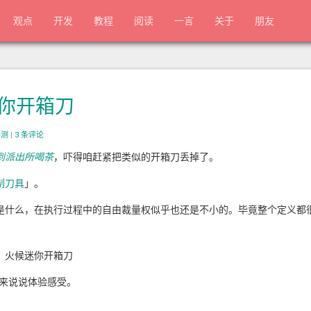
观点
开发
教程
阅读
一言
关于
朋友
你开箱刀
评测
|
3 条评论
到派出所喝茶
，吓得咱赶紧把类似的开箱刀丢掉了。
制刀具
」。
是什么，在执行过程中的自由裁量权似乎也还是不小的。毕竟整个定义都
：火候迷你开箱刀
，来说说体验感受。