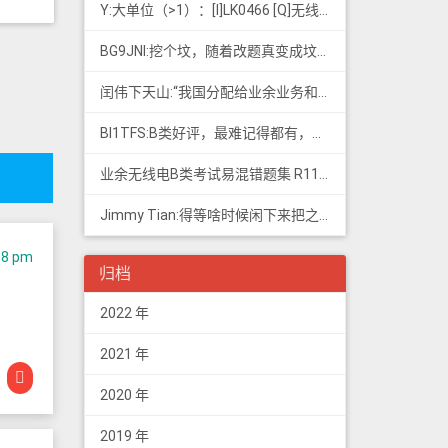
Y:大单位（>1）：[I]LK0466 [Q]无线电常用度量单位的词...
BG9JNI:挖个坟，随着改题真变成坟了（ 有些还是适用的，但是后面那些速记的...
闰伟下天山:“我国分配给业余业务和卫星业余业务与其他业务共用、并且业余业务和...
BI1TFS:B类好评，最难记得都有，感谢作者，73
业余无线电B类考试易混错题集 R11; 我意:[...]建议搭配jimmy的B类指北、A类指北使用，以上信息可...
Jimmy Tian:得等啥时候闲下来把之前 CDN 的图片做一次恢复才行（
:58 pm
归档
2022 年
2021 年
2020 年
2019 年