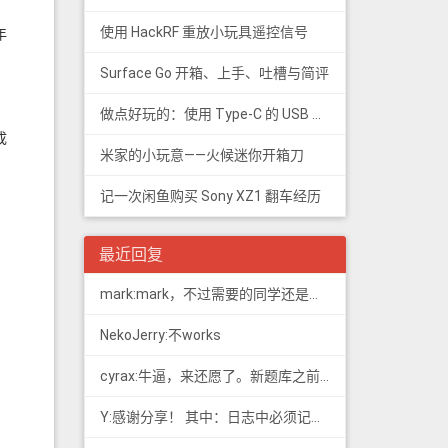
使用 HackRF 重放小玩具遥控信号
年
Surface Go 开箱、上手、吐槽与简评
做点好玩的：使用 Type-C 的 USB 转串口
成
米家的小玩意——火候迷你开箱刀
记一次闲鱼购买 Sony XZ1 翻车经历
最近回复
mark:mark，不过需要的同学还是看看新版题库吧，这个有点老旧了
NekoJerry:不works
cyrax:牛逼，来还愿了。新题库之前过了B，感谢大佬。
Y:感谢分享！ 其中：日志中必须记载通信模式（MODE），直接选择含...